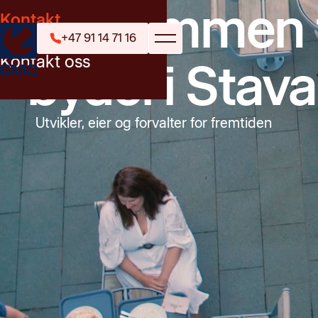
Velkommen ti
Kontakt
+47 91 14 71 16
Kontakt oss
bydel i Stav
Utvikler, eier og forvalter for fremtiden
Byfjordparken