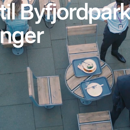
l Byfjordpark
anger
GMC Eiendom utvikler en ny bydel sentralt i S
finne din neste bolig eller arbeidsplass. Byfjor
fantastisk beliggenhet, på bryggekanten og me
utsikt. Det er kort vei til Stavanger sentrum, ent
kjøre bil eller ta bussen.