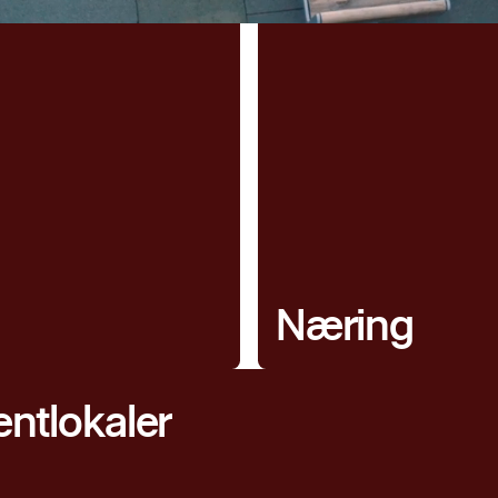
Næring
entlokaler