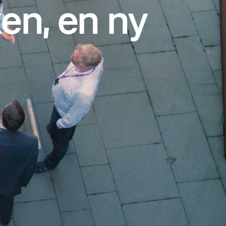
en, en ny
tavanger. Her kan du
dparken har en
d en fantastisk
en du vil gå, sykle,