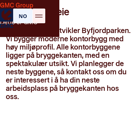
Eiendom |
Kontorer
GMC Group
Kontorer til leie
NO
Dette er GMC
GMC Eiendom utvikler Byfjordparken.
Vi bygger moderne kontorbygg med
høy miljøprofil. Alle kontorbyggene
ligger på bryggekanten, med en
spektakulær utsikt. Vi planlegger de
neste byggene, så kontakt oss om du
er interessert i å ha din neste
arbeidsplass på bryggekanten hos
oss.