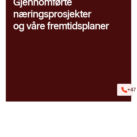
Gjennomførte
næringsprosjekter
og våre fremtidsplaner
+47 