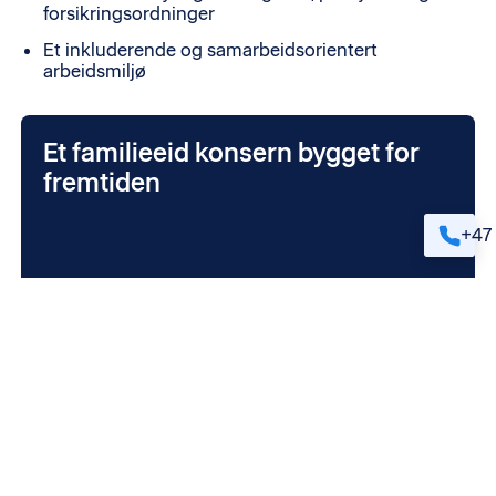
forsikringsordninger
Et inkluderende og samarbeidsorientert
arbeidsmiljø
Et familieeid konsern bygget for
fremtiden
+47