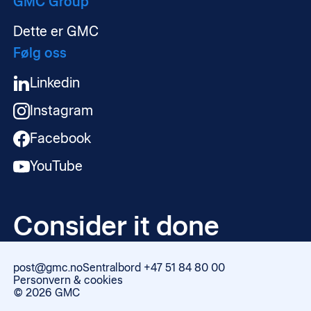
GMC Group
Dette er GMC
Følg oss
Linkedin
Instagram
Facebook
YouTube
Consider it done
post@gmc.no
Sentralbord +47 51 84 80 00
Personvern & cookies
+47
©
2026
GMC