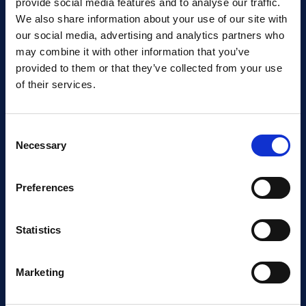
provide social media features and to analyse our traffic.
We also share information about your use of our site with
our social media, advertising and analytics partners who
may combine it with other information that you’ve
Kompetanse
provided to them or that they’ve collected from your use
of their services.
Maritim skipsservice
Dokking
Consent
Elektro og automasjon
Necessary
Selection
Ventilasjon og kjøling
Preferences
Løfte- og transportutstyr
Basetjenester
Statistics
Marine operasjoner
Marketing
Sjøforsvarstjenester
Prosjekter