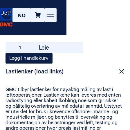
Alle produkter
|
Lastlenker
Dette er GMC
Lasttesting
NO
Lastlenker
Legg i handlekurv
Lastlenker (load links)
GMC tilbyr lastlenker for nøyaktig måling av last i
løfteoperasjoner. Lastlenkene kan leveres med enten
radiostyring eller kabeltilkobling, noe som gir sikker
og pålitelig overføring av måledata i sanntid. Utstyret
er utviklet for bruk i krevende offshore-, marine- og
industrielle miljøer, og benyttes til overvåking og
dokumentasjon av belastninger ved løft, testing og
andre operasjoner hvor presis lastmåling er