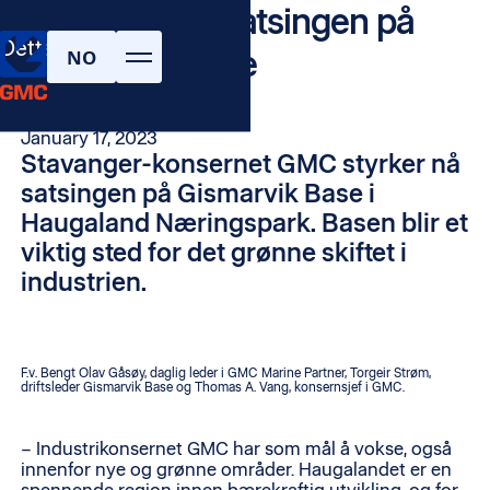
GMC styrker satsingen på
Dette er GMC
Gismarvik base
NO
No items found.
January 17, 2023
Stavanger-konsernet GMC styrker nå
satsingen på Gismarvik Base i
Haugaland Næringspark. Basen blir et
viktig sted for det grønne skiftet i
industrien.
F.v. Bengt Olav Gåsøy, daglig leder i GMC Marine Partner, Torgeir Strøm,
driftsleder Gismarvik Base og Thomas A. Vang, konsernsjef i GMC.
– Industrikonsernet GMC har som mål å vokse, også
innenfor nye og grønne områder. Haugalandet er en