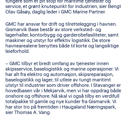
fungere som et pit stop for maritime tjenester og
service, et grønt knutepunkt for industrien, sier Bengt
Olav Gåsøy, daglig leder i GMC Marine Partner.
GMC har ansvar for drift og tilrettelegging i havnen.
Gismarvik Base består av store verksted- og
lagerhaller, kontorbygg og garderobefasiliteter, samt
maskiner og utstyr for effektiv logistikk. De store
havnearealene benyttes både til korte og langsiktige
leieforhold.
– GMC tilbyr et bredt omfang av tjenester innen
skipsservice, baselogistikk og marine operasjoner. Vi
har alt fra elektro og automasjon, skipsreparasjon,
baselogistikk og lager, til utleie av tungt maritimt
utstyr til industrier som driver offshore. I Stavanger er
hovedbasen vår i Mekjarvik, men vi har oppdrag både
onshore og offshore. Nå skal vi også tilby en verdifull
totalpakke til gamle og nye kunder fra Gismarvik. Vi
har stor tro på fremtiden i Haugaland Næringspark,
sier Thomas A. Vang.