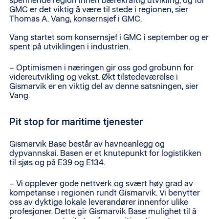
spennende region innen bærekraftig utvikling, og for
GMC er det viktig å være til stede i regionen, sier
Thomas A. Vang, konsernsjef i GMC.
Vang startet som konsernsjef i GMC i september og er
spent på utviklingen i industrien.
– Optimismen i næringen gir oss god grobunn for
videreutvikling og vekst. Økt tilstedeværelse i
Gismarvik er en viktig del av denne satsningen, sier
Vang.
Pit stop for maritime tjenester
Gismarvik Base består av havneanlegg og
dypvannskai. Basen er et knutepunkt for logistikken
til sjøs og på E39 og E134.
– Vi opplever gode nettverk og svært høy grad av
kompetanse i regionen rundt Gismarvik. Vi benytter
oss av dyktige lokale leverandører innenfor ulike
profesjoner. Dette gir Gismarvik Base mulighet til å