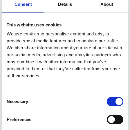
– Den skjermede plasseringen i Gismarvik er svært
Consent
Details
About
god med tanke på dybder og innseiling. I tillegg er det
nærhet til strategiske lokasjoner ute på sokkelen. Når
vi er i dialog med aktører som jobber mot
havvindprosjekter, får de litt bakoversveis når de ser
This website uses cookies
anlegget. Det må nesten ses med egne øyne, området
We use cookies to personalise content and ads, to
er veldig stort, sier Gåsøy.
provide social media features and to analyse our traffic.
We also share information about your use of our site with
Nøkkelperson på plass
our social media, advertising and analytics partners who
may combine it with other information that you’ve
I desember startet Torgeir Strøm som driftsleder på
provided to them or that they’ve collected from your use
Gismarvik Base. Strøm blir en nøkkelperson i
operatørrollen til GMC i havnen. GMC skal være et
of their services.
bindeledd mellom aktørene i parken og tilrettelegge
for de som ønsker aktivitet på basen.
Consent
– Jeg har gledet meg til å ta fatt på oppdraget og ser
Necessary
Selection
frem til å jobbe med spennende prosjekter og ulike
aktører her i Gismarvik, sier Strøm.
Preferences
– Haugaland Næringspark har et stort potensiale, og
vi skal nå bidra med å gjøre Gismarvik Base til et