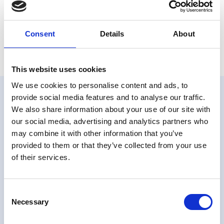
«Vi jobber i bransjer med høyt tempo og høye krav.
Consent
Details
About
Da trenger vi gode HR-prosesser som støtter lederne
våre, utvikler medarbeiderne og styrker kulturen på
tvers av selskapene», sier Vang.
This website uses cookies
Kontakt oss
We use cookies to personalise content and ads, to
provide social media features and to analyse our traffic.
Fyll ut kontaktskjemaet eller ta direkte kontakt med
We also share information about your use of our site with
en av våre kontaktpersoner for rask oppfølging.
our social media, advertising and analytics partners who
For generelle henvendelser kan du også ringe vårt
may combine it with other information that you’ve
hovednummer, +47 51 84 80 00, som etter vanlig
provided to them or that they’ve collected from your use
arbeidstid overføres til vår 24-timers vakttelefon.
of their services.
No items found.
Consent
Navn*
Necessary
Selection
Bedrift*