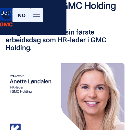
Ny HR-leder i GMC Holding
Dette er GMC
NO
No items found.
March 2, 2026
I dag hadde Anette sin første
arbeidsdag som HR-leder i GMC
Holding.