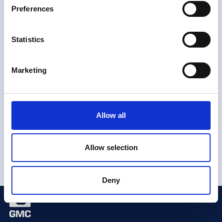
Preferences
Email*
Statistics
Telefon*
Marketing
Melding
Allow all
Vi kontakter deg snart, vanligvis innen 24 timer på
virkedager. Hvis det haster, vennligst ring oss på
Allow selection
numrene ovenfor i kontaktlisten.
Deny